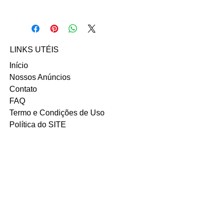
Acesse o
INSTAGRAM
da vendedora
Vitória Dupas de
Oliveira no contato abaixo:
Email: vitoriadupas@gmail.com
LINKS UTÉIS
Início
Nossos Anúncios
Contato
FAQ
Termo e Condições de Uso
Política do SITE
Ambiente 100% Seguro.
Sua Informação é Protegida Pela
Criptografia SSL 256-Bit.