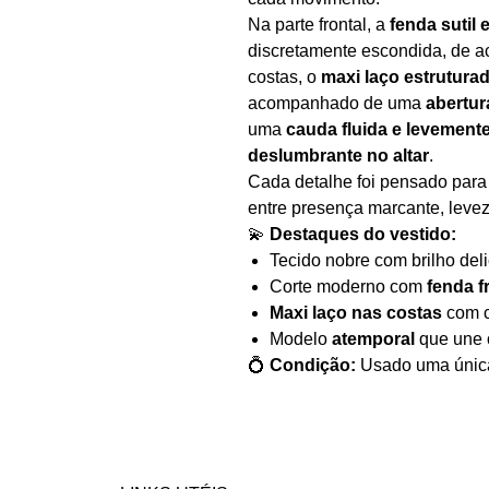
Na parte frontal, a
fenda sutil 
discretamente escondida, de ac
costas, o
maxi laço estrutura
acompanhado de uma
abertur
uma
cauda fluida e levement
deslumbrante no altar
.
Cada detalhe foi pensado par
entre presença marcante, leve
💫
Destaques do vestido:
Tecido nobre com brilho deli
Corte moderno com
fenda f
Maxi laço nas costas
com c
Modelo
atemporal
que une 
💍
Condição:
Usado uma única