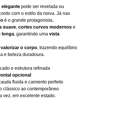
INSTAGRAM
e elegante
pode ser revelada ou
ordo com o estilo da noiva. Já nas
do
é o grande protagonista,
a suave
,
cortes curvos modernos
e
e longa
, garantindo uma
vista
a
valorizar o corpo
, trazendo equilíbrio
za e beleza duradoura.
cado e estrutura refinada
rontal opcional
auda fluida e caimento perfeito
o clássico ao contemporâneo
 vez, em excelente estado.