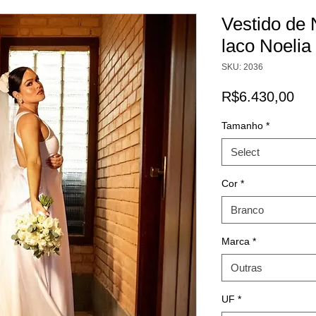
Vestido de
laco Noelia
SKU: 2036
Pri
R$6.430,00
Tamanho
*
Select
Cor
*
Branco
Marca
*
Outras
UF
*