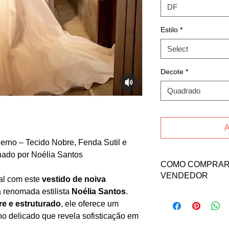
DF
Estilo
*
Select
Decote
*
Quadrado
A
erno – Tecido Nobre, Fenda Sutil e
nado por Noélia Santos
COMO COMPRAR 
VENDEDOR
al com este
vestido de noiva
a renomada estilista
Noélia Santos
.
Para comprar esse 
re e estruturado
, ele oferece um
a vendedora Nayar
ho delicado que revela sofisticação em
Email: nayararori