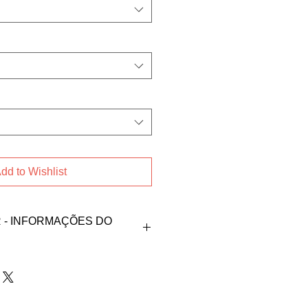
dd to Wishlist
- INFORMAÇÕES DO
produto, fale direto com
a nos contatos abaixos:
z@gmail.com