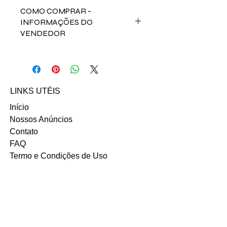
COMO COMPRAR -
INFORMAÇÕES DO
VENDEDOR
Fale direto com a vendedora Aline
Delgado no contato abaixo:
Email: aline.dn9@hotmail.com
LINKS UTÉIS
Início
Nossos Anúncios
Contato
FAQ
Termo e Condições de Uso
Política do SITE