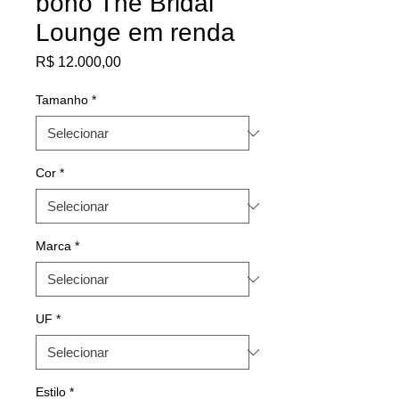
boho The Bridal
Lounge em renda
Preço
R$ 12.000,00
Tamanho
*
Cor
*
Marca
*
UF
*
Estilo
*