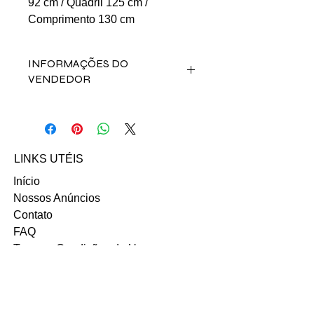
92 cm / Quadril 125 cm /
Comprimento 130 cm
INFORMAÇÕES DO
VENDEDOR
Fale direto com a vendedora Carolina
S. de Almeida pelo contato abaixo:
Email: csalema1909@gmail.com
Instagram
LINKS UTÉIS
Início
Nossos Anúncios
Contato
FAQ
Termo e Condições de Uso
Política do SITE