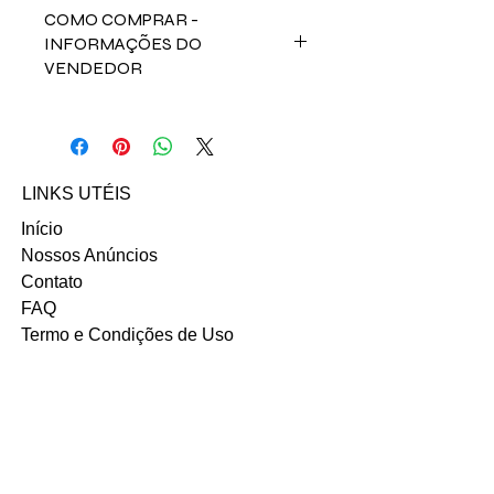
COMO COMPRAR -
INFORMAÇÕES DO
VENDEDOR
Fale direto com a vendedora Camila
de O. Jacinto da costa baixo:
Email: camila.kniess@gmail.com
INSTAGRAM
LINKS UTÉIS
Início
Nossos Anúncios
Contato
FAQ
Termo e Condições de Uso
Política do SITE
Ambiente 100% Seguro.