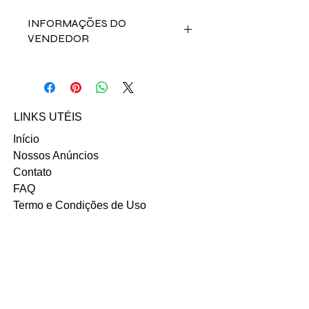
INFORMAÇÕES DO
VENDEDOR
Fale direto com a vendedora Caroline
Cabral de
Medeiros no contato abaixo:
Email: carolinemedeiro@gmail.com
LINKS UTÉIS
Início
Nossos Anúncios
Contato
FAQ
Termo e Condições de Uso
Política do SITE
Ambiente 100% Seguro.