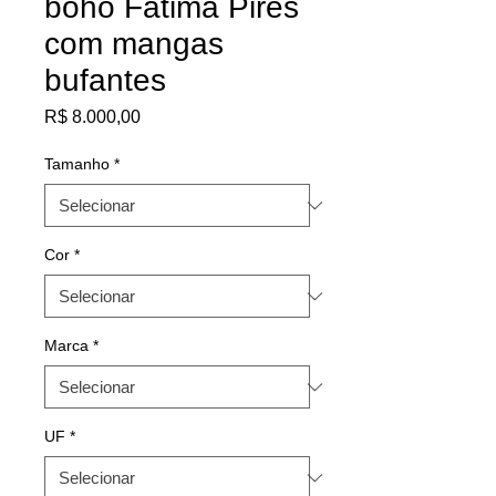
boho Fatima Pires
com mangas
bufantes
Preço
R$ 8.000,00
Tamanho
*
Cor
*
Marca
*
UF
*