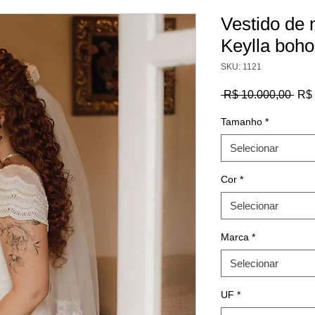
Vestido de 
Keylla boho
SKU: 1121
Pre
 R$ 10.000,00 
R$ 
nor
Tamanho
*
Selecionar
Cor
*
Selecionar
Marca
*
Selecionar
UF
*