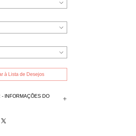
r à Lista de Desejos
- INFORMAÇÕES DO
oduto, fale direto com
 Branbila no contato abaixo:
tmail.com