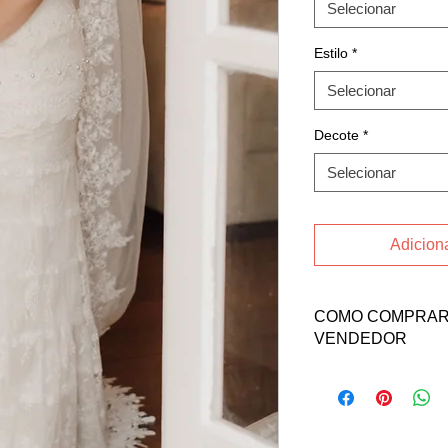
Selecionar
Estilo
*
Selecionar
Decote
*
Selecionar
Adiciona
COMO COMPRAR 
VENDEDOR
Para comprar esse pr
a vendedora Nathalia
Email: naa.bran@ho