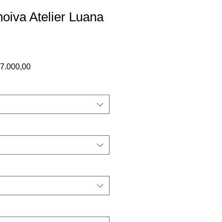
noiva Atelier Luana
ço
Preço
7.000,00
mal
promocional