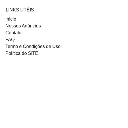
ou no contato abaixo:
Email: ana_8p@live.com
LINKS UTÉIS
Início
Nossos Anúncios
Contato
FAQ
Termo e Condições de Uso
Política do SITE
Ambiente 100% Seguro.
Sua Informação é Protegida Pela
Criptografia SSL 256-Bit.
MÉTODOS DE
PAGAMENTOS
ACEITOS