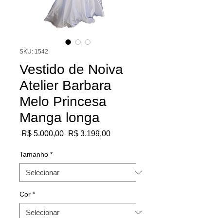
SKU: 1542
Vestido de Noiva
Atelier Barbara
Melo Princesa
Manga longa
Preço
Preço
 R$ 5.000,00 
R$ 3.199,00
normal
promocional
Tamanho
*
Cor
*