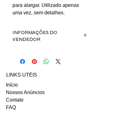
para alargar. Utilizado apenas
uma vez, sem detalhes.
INFORMAÇÕES DO
VENDEDOR
Fale direto com a vendedora Cássia
Cristiane Lopes de
Almeida no contato abaixo:
Email: ka_kristiane@hotmail.com
LINKS UTÉIS
INSTAGRAM
Início
Nossos Anúncios
Contato
FAQ
Termo e Condições de Uso
Política do SITE