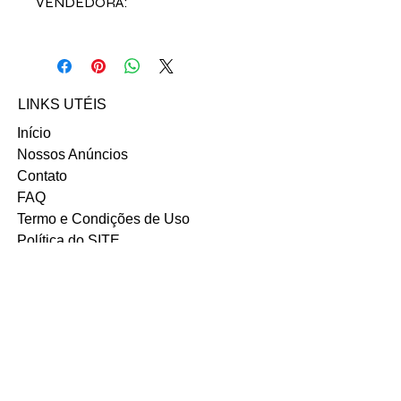
VENDEDORA:
Acesse direto o
INSTAGRAM
da vendedora Aline Fernandes ou
no contato abaixo:
Email: Alinecarneirof@gmail.com
LINKS UTÉIS
Início
Nossos Anúncios
Contato
FAQ
Termo e Condições de Uso
Política do SITE
Ambiente 100% Seguro.
Sua Informação é Protegida Pela
Criptografia SSL 256-Bit.