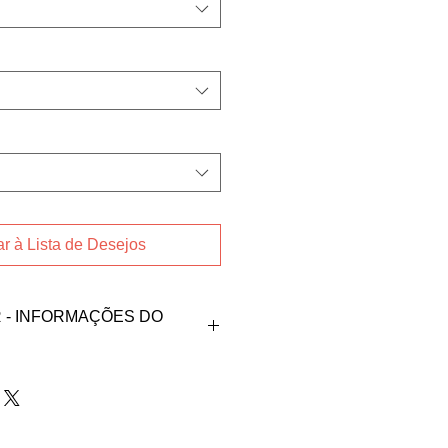
r à Lista de Desejos
- INFORMAÇÕES DO
oduto, fale direto com
leuterio no contato abaixo:
o@gmail.com