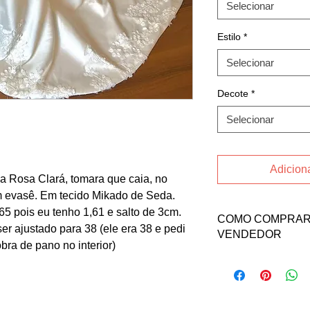
Selecionar
Estilo
*
Selecionar
Decote
*
Selecionar
Adiciona
a Rosa Clará, tomara que caia, no
m evasê. Em tecido Mikado de Seda.
65 pois eu tenho 1,61 e salto de 3cm.
COMO COMPRAR 
r ajustado para 38 (ele era 38 e pedi
VENDEDOR
bra de pano no interior)
Para comprar esse pr
a vendedora Pamela E
Email: pam.eleuteri
INSTAGRAM