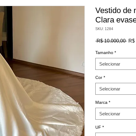
Vestido de
Clara evase
SKU: 1284
Pre
 R$ 10.000,00 
R$ 
nor
Tamanho
*
Selecionar
Cor
*
Selecionar
Marca
*
Selecionar
UF
*