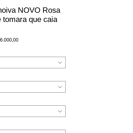
 noiva NOVO Rosa
 tomara que caia
ço
Preço
6.000,00
mal
promocional