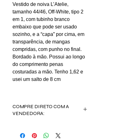
Vestido de noiva L’Atelie,
tamanho 44/46, Off-White, tipo 2
em 1, com tubinho branco
embaixo que pode ser usado
sozinho, e a “capa” por cima, em
transparência, de mangas
compridas, com punho no final.
Bordado à mão. Possui ao longo
do comprimento penas
costuradas a mão. Tenho 1,62 e
usei um salto de 8 cm
COMPRE DIRETO COM A
VENDEDORA:
Entre em contato com a vendedora
Eugenia A.M. nos contatos abaixo:
INSTAGRAM