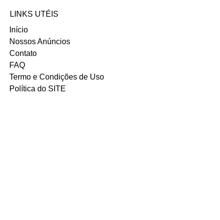
Email: eugeniaabm@gmail.com
LINKS UTÉIS
Início
Nossos Anúncios
Contato
FAQ
Termo e Condições de Uso
Política do SITE
Ambiente 100% Seguro.
Sua Informação é Protegida Pela
Criptografia SSL 256-Bit.
MÉTODOS DE
PAGAMENTOS
ACEITOS