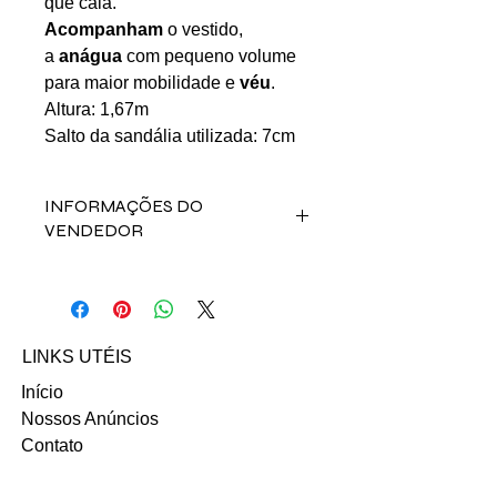
que caia.
Acompanham
o vestido,
a
anágua
com pequeno volume
para maior mobilidade e
véu
.
Altura: 1,67m
Salto da sandália utilizada: 7cm
INFORMAÇÕES DO
VENDEDOR
Fale direto com a vendedora Camila
Zimmermann pelos contatos abaixo:
Email: camila.o.zimmermann@gmail.
com
LINKS UTÉIS
INSTAGRAM
Início
Nossos Anúncios
Contato
FAQ