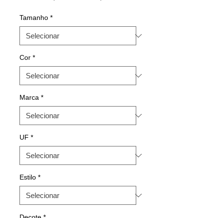
normal
promocional
Tamanho
*
Cor
*
Marca
*
UF
*
Estilo
*
Decote
*