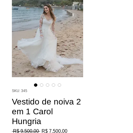
SKU: 345
Vestido de noiva 2
em 1 Carol
Hungria
Preço
Preço
 R$ 9.500,00 
R$ 7.500,00