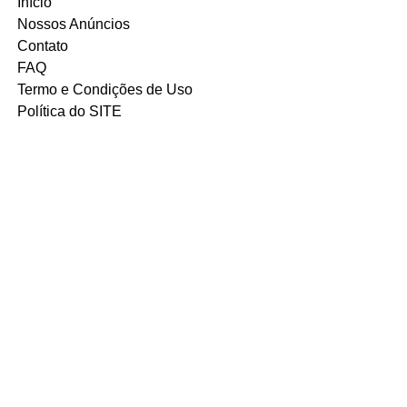
Início
Nossos Anúncios
Contato
FAQ
Termo e Condições de Uso
Política do SITE
Ambiente 100% Seguro.
Sua Informação é Protegida Pela
Criptografia SSL 256-Bit.
MÉTODOS DE
PAGAMENTOS
ACEITOS