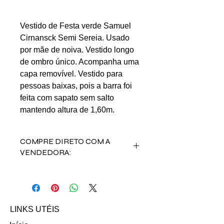
Vestido de Festa verde Samuel
Cirnansck Semi Sereia. Usado
por mãe de noiva. Vestido longo
de ombro único. Acompanha uma
capa removível. Vestido para
pessoas baixas, pois a barra foi
feita com sapato sem salto
mantendo altura de 1,60m.
COMPRE DIRETO COM A
VENDEDORA:
Fale com a vendedora Luzia
Curto contato abaixo:
Email: vanessa.curto05@gmail.com
LINKS UTÉIS