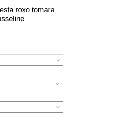
festa roxo tomara
sseline