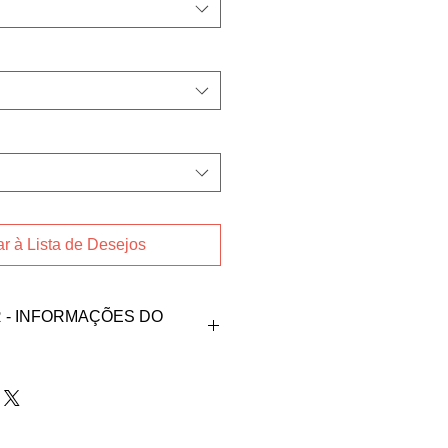
r à Lista de Desejos
- INFORMAÇÕES DO
oduto, fale direto com
s contatos abaixos:
@outlook.com