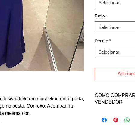
Selecionar
Estilo
*
Selecionar
Decote
*
Selecionar
Adiciona
COMO COMPRAR 
clusivo, feito em musseline encorpada,
VENDEDOR
aço no busto. Cor roxo. Acompanha
da mesma cor.
Para comprar esse pr
a vendedora Nizia no
a
Email: niziasimcsik