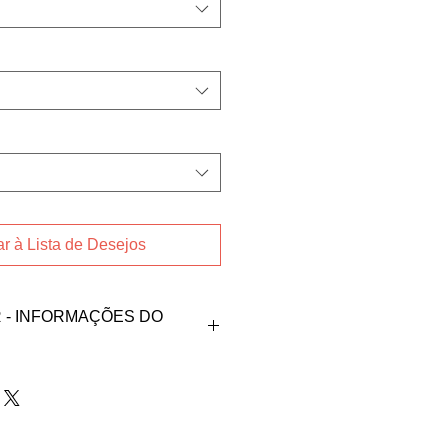
r à Lista de Desejos
- INFORMAÇÕES DO
endedora Luiza Saccoman nos
an96@gmail.com