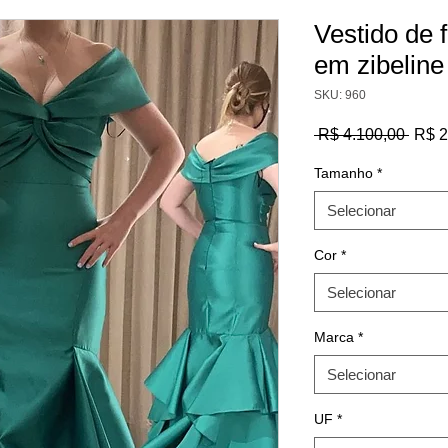
Vestido de 
em zibeline
SKU: 960
Preç
 R$ 4.100,00 
R$ 2
norm
Tamanho
*
Selecionar
Cor
*
Selecionar
Marca
*
Selecionar
UF
*