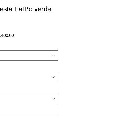
festa PatBo verde
o
Preço
.400,00
al
promocional