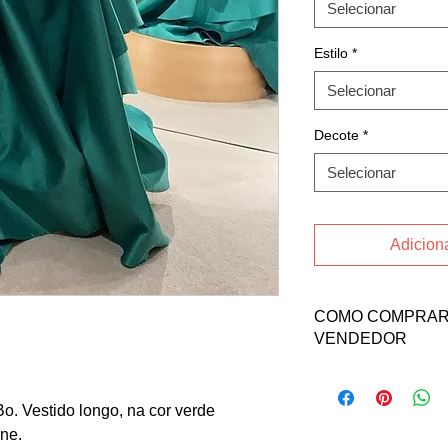
Selecionar
Estilo
*
Selecionar
Decote
*
Selecionar
Adiciona
COMO COMPRAR 
VENDEDOR
Fale direto com a v
contatos abaixo:
Bo. Vestido longo, na cor verde
Email: luizasaccom
ine.
INSTAGRAM