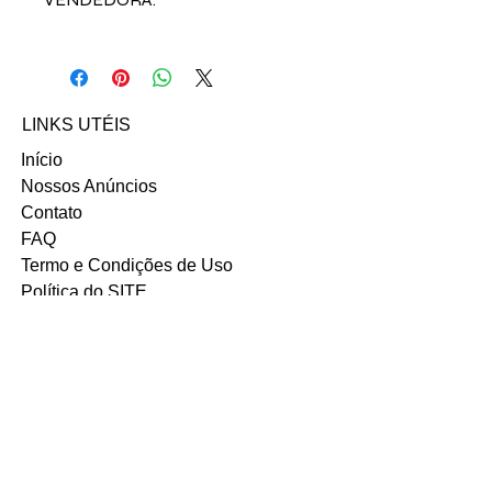
Acesse o
INSTAGRAM
da vendedora
Bianca Murillo no contato abaixo:
Email: bianca_gazzana@hotmail.com
LINKS UTÉIS
Início
Nossos Anúncios
Contato
FAQ
Termo e Condições de Uso
Política do SITE
Ambiente 100% Seguro.
Sua Informação é Protegida Pela
Criptografia SSL 256-Bit.