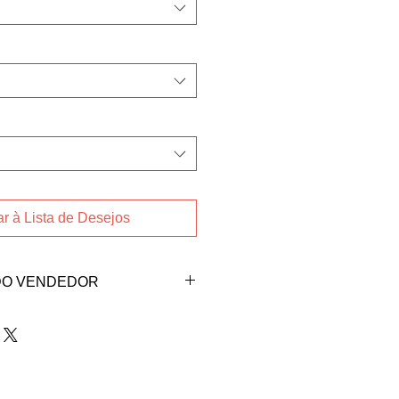
r à Lista de Desejos
DO VENDEDOR
endedora Juliana Malaman pelo
aman@gmail.com