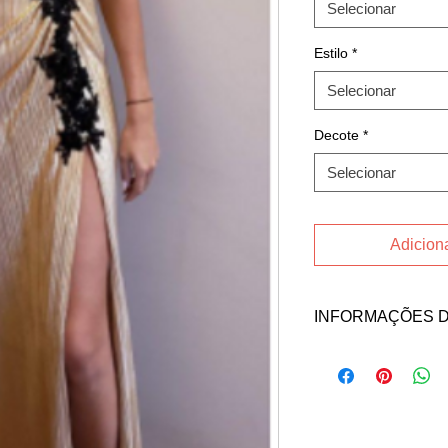
Selecionar
Estilo
*
Selecionar
Decote
*
Selecionar
Adiciona
INFORMAÇÕES 
Fale direto com a v
contato abaixo:
Email: juliana.mal