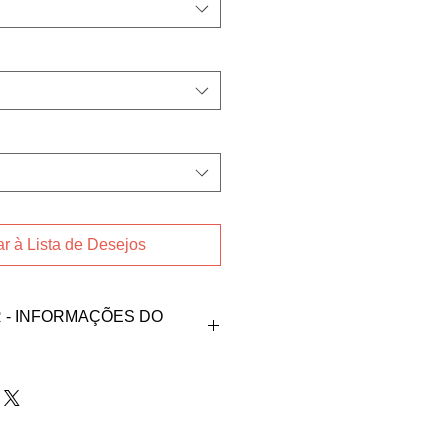
r à Lista de Desejos
- INFORMAÇÕES DO
endedora Bruna Lima dos Santos
@hotmail.com