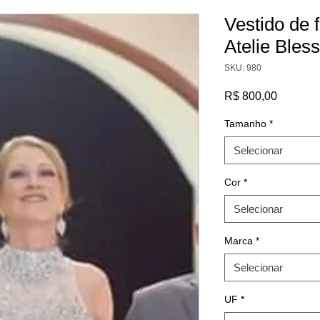
Vestido de f
Atelie Bles
SKU: 980
Preço
R$ 800,00
Tamanho
*
Selecionar
Cor
*
Selecionar
Marca
*
Selecionar
UF
*