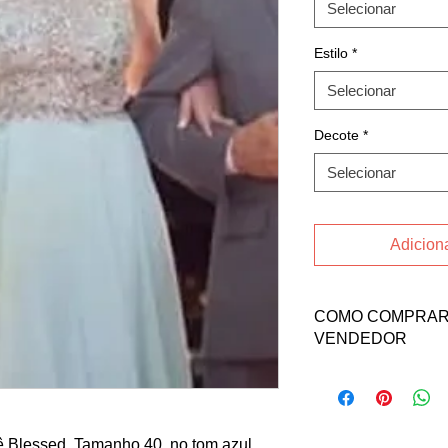
Selecionar
Estilo
*
Selecionar
Decote
*
Selecionar
Adiciona
COMO COMPRAR 
VENDEDOR
Fale direto com a v
nos contatos abaixo:
Email: bruna_limah
INSTAGRAM
liê Blessed. Tamanho 40, no tom azul