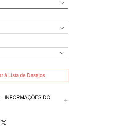
r à Lista de Desejos
- INFORMAÇÕES DO
oduto, fale direto com
a nos contatos abaixos:
@gmail.com