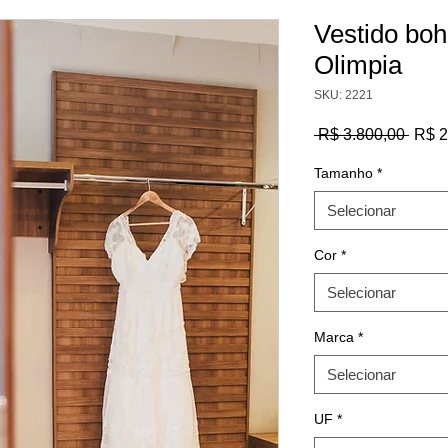
Vestido boho
Olimpia
SKU: 2221
Preç
 R$ 3.800,00 
R$ 2
norm
Tamanho
*
Selecionar
Cor
*
Selecionar
Marca
*
Selecionar
UF
*