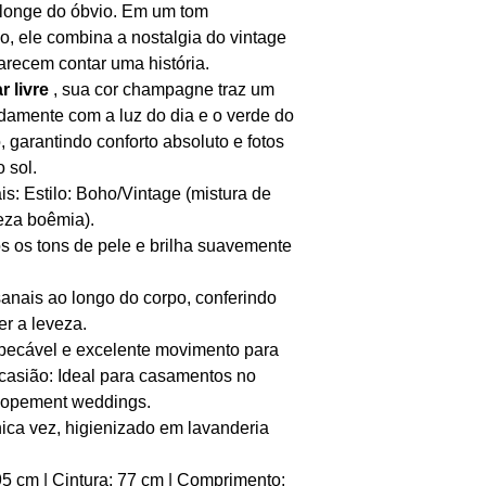
e longe do óbvio. Em um tom
, ele combina a nostalgia do vintage
recem contar uma história.
 livre
, sua cor champagne traz um
damente com a luz do dia e o verde do
, garantindo conforto absoluto e fotos
 sol.
is: Estilo: Boho/Vintage (mistura de
eza boêmia).
s os tons de pele e brilha suavemente
anais ao longo do corpo, conferindo
er a leveza.
pecável e excelente movimento para
casião: Ideal para casamentos no
elopement weddings.
ca vez, higienizado em lavanderia
5 cm | Cintura: 77 cm | Comprimento: