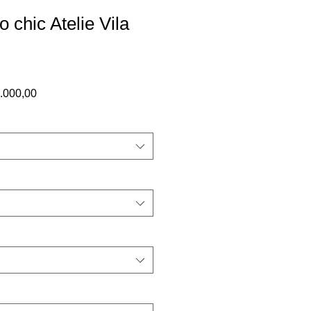
 chic Atelie Vila
o
Preço
.000,00
al
promocional