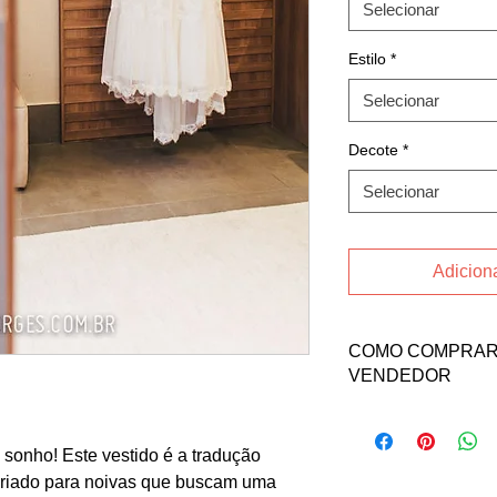
Selecionar
Estilo
*
Selecionar
Decote
*
Selecionar
Adiciona
COMO COMPRAR 
VENDEDOR
Para comprar esse pr
a vendedora Andress
 sonho! Este vestido é a tradução
Email: a.cris.cabral
riado para noivas que buscam uma