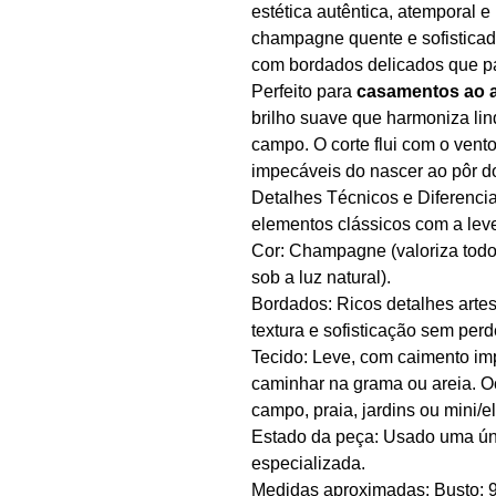
estética autêntica, atemporal 
champagne quente e sofisticado
com bordados delicados que pa
Perfeito para
casamentos ao ar
brilho suave que harmoniza lin
campo. O corte flui com o vento
impecáveis do nascer ao pôr do
Detalhes Técnicos e Diferencia
elementos clássicos com a lev
Cor: Champagne (valoriza todo
sob a luz natural).
Bordados: Ricos detalhes artes
textura e sofisticação sem perd
Tecido: Leve, com caimento im
caminhar na grama ou areia. O
campo, praia, jardins ou mini/
Estado da peça: Usado uma úni
especializada.
Medidas aproximadas: Busto: 9