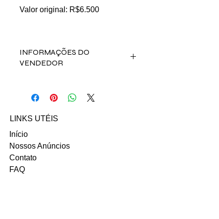
Valor original: R$6.500
INFORMAÇÕES DO
VENDEDOR
Fale direto com a
vendedora Vanessa Carpio nos
contatos abaixo:
Email: carpiovanessa@hotmail.com
LINKS UTÉIS
INSTAGRAM
Início
Nossos Anúncios
Contato
FAQ
Termo e Condições de Uso
Política do SITE