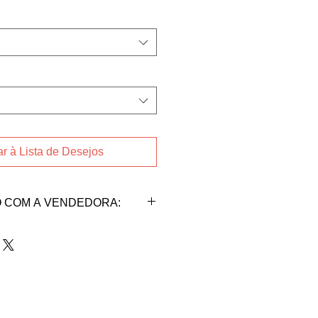
r à Lista de Desejos
 COM A VENDEDORA:
AM
da vendedora Daniella
il.com