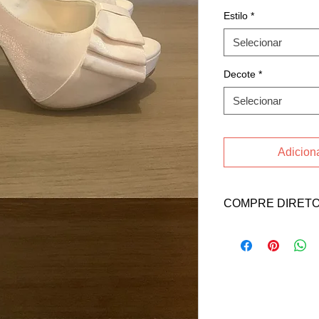
Estilo
*
Selecionar
Decote
*
Selecionar
Adiciona
COMPRE DIRETO
Acesse o
INSTAGR
Soni contato abaixo:
Email: danisoni@gma