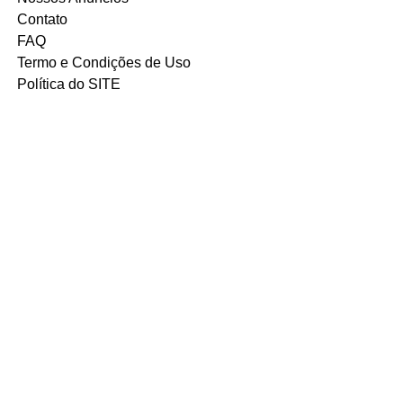
Contato
FAQ
Termo e Condições de Uso
Política do SITE
Ambiente 100% Seguro.
Sua Informação é Protegida Pela
Criptografia SSL 256-Bit.
MÉTODOS DE
PAGAMENTOS
ACEITOS