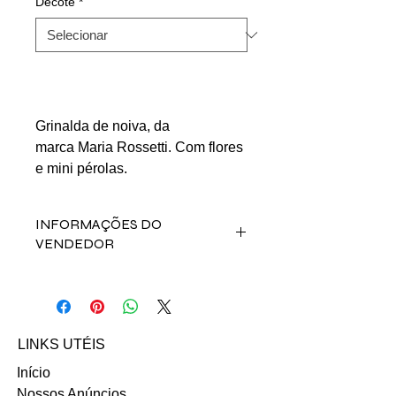
Decote
*
Grinalda de noiva, da
marca Maria Rossetti. Com flores
e mini pérolas.
INFORMAÇÕES DO
VENDEDOR
Fale direto com a
vendedora Fernanda Rebelo nos
contatos abaixo:
Email: nandalevy@gmail.com
LINKS UTÉIS
INSTAGRAM
Início
Nossos Anúncios