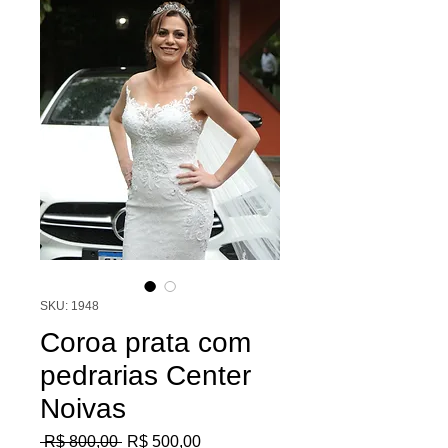
SKU: 1948
Coroa prata com
pedrarias Center
Noivas
Preço
Preço
 R$ 800,00 
R$ 500,00