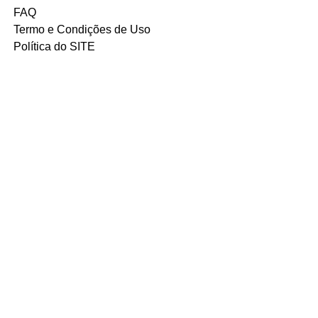
FAQ
Termo e Condições de Uso
Política do SITE
Ambiente 100% Seguro.
Sua Informação é Protegida Pela
Criptografia SSL 256-Bit.
MÉTODOS DE
PAGAMENTOS
ACEITOS