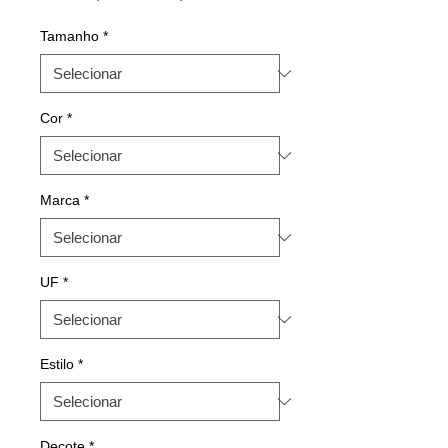
normal
promocional
Tamanho
*
Cor
*
Marca
*
UF
*
Estilo
*
Decote
*