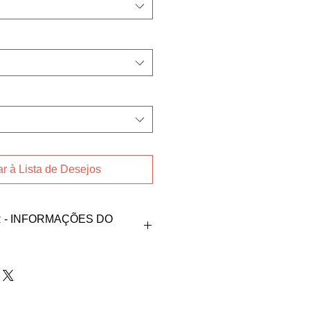
r à Lista de Desejos
- INFORMAÇÕES DO
endedora Fabiana
aixo:
tmail.com