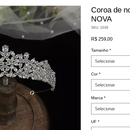
Coroa de no
NOVA
SKU: 1039
Preço
R$ 259,00
Tamanho
*
Selecionar
Cor
*
Selecionar
Marca
*
Selecionar
UF
*