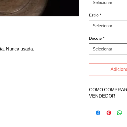
Selecionar
Estilo
*
Selecionar
Decote
*
nia. Nunca usada.
Selecionar
Adiciona
COMO COMPRAR 
VENDEDOR
Fale direto com a v
Borato no contato ab
Email: biaborato@ho
INSTAGRAM