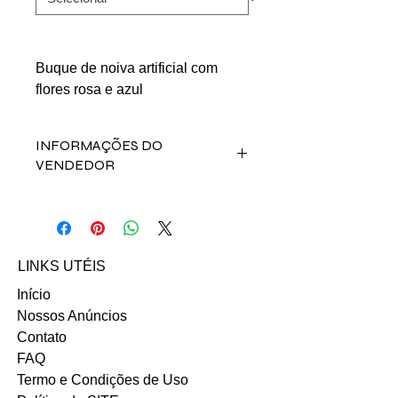
Buque de noiva artificial com
flores rosa e azul
INFORMAÇÕES DO
VENDEDOR
Fale direto com a vendedora Maria
Sousa pelo contato abaixo:
INSTAGRAM
Email: ma.fernandasousap@gmail.co
LINKS UTÉIS
m
Início
Nossos Anúncios
Contato
FAQ
Termo e Condições de Uso