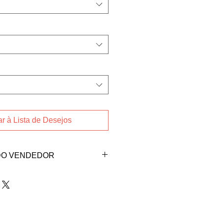
r à Lista de Desejos
DO VENDEDOR
ndedora Luciana Luti Mattos
attos@gmail.com