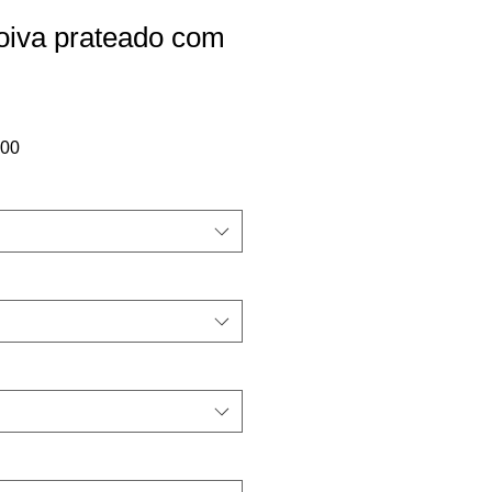
oiva prateado com
Preço
,00
promocional