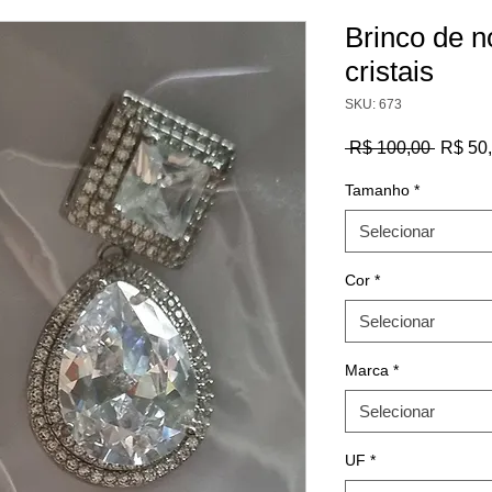
Brinco de n
cristais
SKU: 673
Preço
 R$ 100,00 
R$ 50
normal
Tamanho
*
Selecionar
Cor
*
Selecionar
Marca
*
Selecionar
UF
*