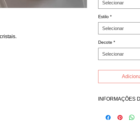
Selecionar
Estilo
*
Selecionar
ristais.
Decote
*
Selecionar
Adiciona
INFORMAÇÕES 
Fale direto com a ve
no contato abaixo:
Email: lucianalutim