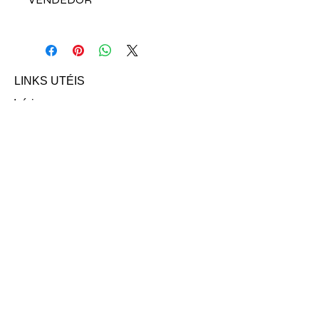
Fale direto com a vendedora Aline
Saporito a clicando abaixo:
Email: aline.saporito@hotmail.com
LINKS UTÉIS
Início
Nossos Anúncios
Contato
FAQ
Termo e Condições de Uso
Política do SITE
Ambiente 100% Seguro.
Sua Informação é Protegida Pela
Criptografia SSL 256-Bit.