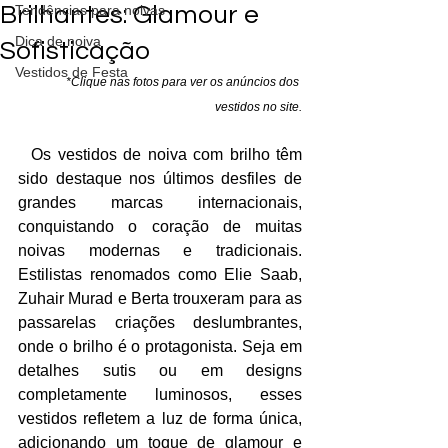
Brilhantes: Glamour e
Tendências para noivas
Dica de noiva
Sofisticação
Vestidos de Festa
  *Clique nas fotos para ver os anúncios dos 
vestidos no site.
  Os vestidos de noiva com brilho têm 
sido destaque nos últimos desfiles de 
grandes marcas internacionais, 
conquistando o coração de muitas 
noivas modernas e tradicionais. 
Estilistas renomados como Elie Saab, 
Zuhair Murad e Berta trouxeram para as 
passarelas criações deslumbrantes, 
onde o brilho é o protagonista. Seja em 
detalhes sutis ou em designs 
completamente luminosos, esses 
vestidos refletem a luz de forma única, 
adicionando um toque de glamour e 