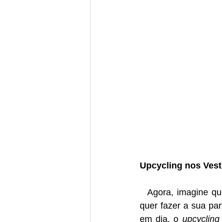
Upcycling nos Vest
  Agora, imagine que você está preparando o casamento dos seus sonhos, mas também 
quer fazer a sua par
em dia, o 
upcycling