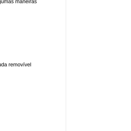
lgumas maneiras 
uda removível