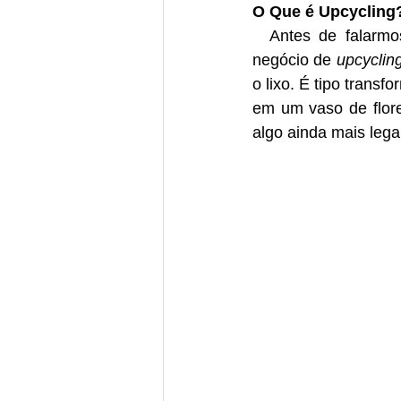
O Que é Upcycling
  Antes de falarmos sobre transformar vestidos de noiva usados, vamos explicar esse 
negócio de 
upcyclin
o lixo. É tipo trans
em um vaso de flor
algo ainda mais legal 