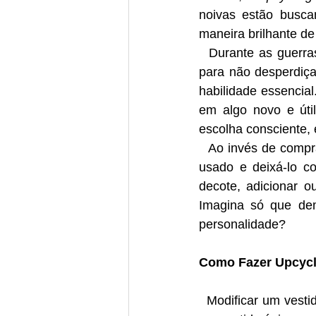
noivas estão busca
maneira brilhante de
  Durante as guerras, quando os recursos eram escassos, as pessoas se viravam nos 30 
para não desperdiça
habilidade essencia
em algo novo e úti
escolha consciente, 
  Ao invés de comprar um vestido novinho em folha, você pode pegar um vestido de noiva 
usado e deixá-lo c
decote, adicionar o
Imagina só que dem
personalidade?
Como Fazer Upcycli
  Modificar um vestido de noiva usado pode ser uma experiência gratificante, resultando em 