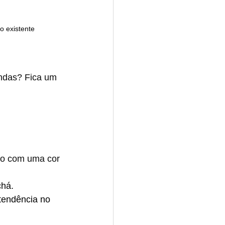
o existente
endas? Fica um 
ido com uma cor 
chá.
tendência no 