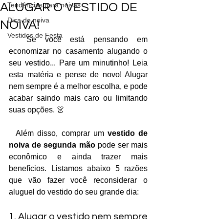
ALUGAR O VESTIDO DE
Tendências para noivas
Dica de noiva
NOIVA!
Vestidos de Festa
  Se você está pensando em 
economizar no casamento alugando o 
seu vestido... Pare um minutinho! Leia 
esta matéria e pense de novo! Alugar 
nem sempre é a melhor escolha, e pode 
acabar saindo mais caro ou limitando 
suas opções. 👗
  Além disso, comprar um 
vestido de 
noiva de segunda mão
 pode ser mais 
econômico e ainda trazer mais 
benefícios. Listamos abaixo 5 razões 
que vão fazer você reconsiderar o 
aluguel do vestido do seu grande dia:
1. Alugar o vestido nem sempre 