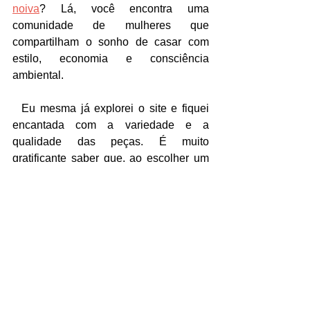
noiva
? Lá, você encontra uma 
comunidade de mulheres que 
compartilham o sonho de casar com 
estilo, economia e consciência 
ambiental.
  Eu mesma já explorei o site e fiquei 
encantada com a variedade e a 
qualidade das peças. É muito 
gratificante saber que, ao escolher um 
vestido usado, você está fazendo parte 
de um movimento que valoriza o 
consumo responsável e ajuda a realizar 
sonhos de forma acessível.
  Além disso, o Emporio Lulu não é só 
para noivas. Madrinhas, mães da noiva 
ou noivo, daminhas e convidadas 
também podem encontrar vestidos 