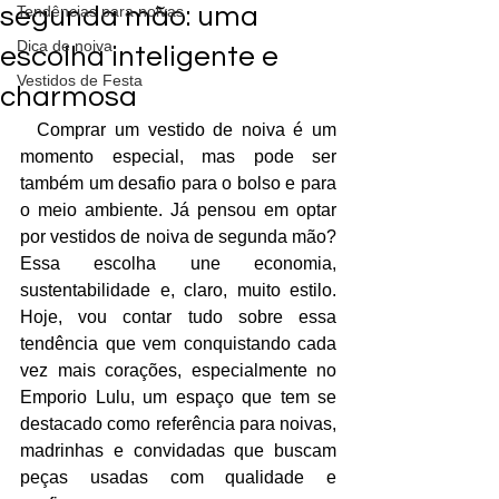
segunda mão: uma
Tendências para noivas
Dica de noiva
escolha inteligente e
Vestidos de Festa
charmosa
  Comprar um vestido de noiva é um 
momento especial, mas pode ser 
também um desafio para o bolso e para 
o meio ambiente. Já pensou em optar 
por vestidos de noiva de segunda mão? 
Essa escolha une economia, 
sustentabilidade e, claro, muito estilo. 
Hoje, vou contar tudo sobre essa 
tendência que vem conquistando cada 
vez mais corações, especialmente no 
Emporio Lulu, um espaço que tem se 
destacado como referência para noivas, 
madrinhas e convidadas que buscam 
peças usadas com qualidade e 